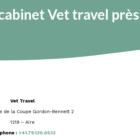
 cabinet Vet travel près
Vet Travel
e de la Coupe Gordon-Bennett 2
1219 – Aïre
phone :
+41.79.120.65.12